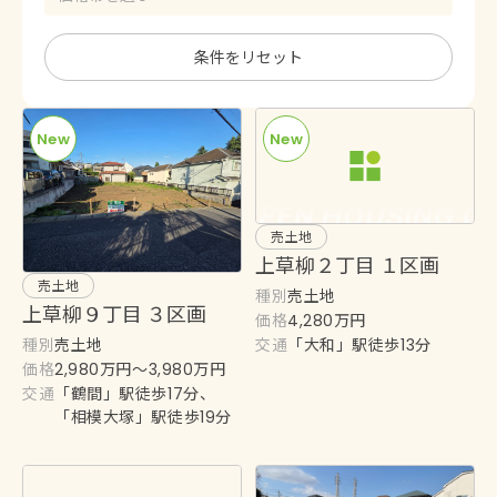
条件をリセット
New
New
売土地
上草柳２丁目 １区画
売土地
種別
売土地
上草柳９丁目 ３区画
価格
4,280万円
交通
種別
「大和」駅徒歩13分
売土地
価格
2,980万円〜3,980万円
交通
「鶴間」駅徒歩17分、
「相模大塚」駅徒歩19分