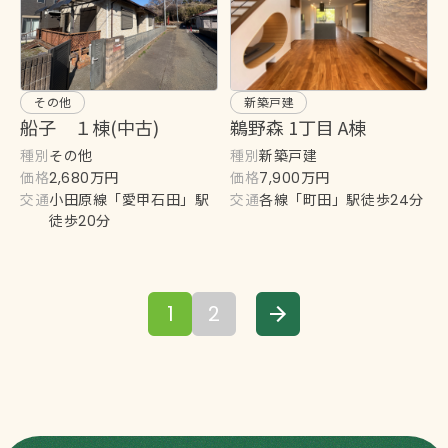
その他
新築戸建
船子 １棟(中古)
鵜野森 1丁目 A棟
種別
種別
その他
新築戸建
価格
価格
2,680万円
7,900万円
交通
交通
小田原線「愛甲石田」駅
各線「町田」駅徒歩24分
徒歩20分
1
2