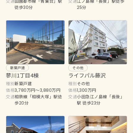
交通
交通
田園都市線「青葉台」駅
江ノ島線「長後」駅徒歩
徒歩30分
25分
その他
新築戸建
ライフパル藤沢
蓼川1丁目4棟
種別
種別
その他
新築戸建
価格
価格
1,300万円
3,780万円〜3,880万円
交通
交通
小田急江ノ島線「長後」
相鉄線「相模大塚」駅徒
駅 徒歩23分
歩20分