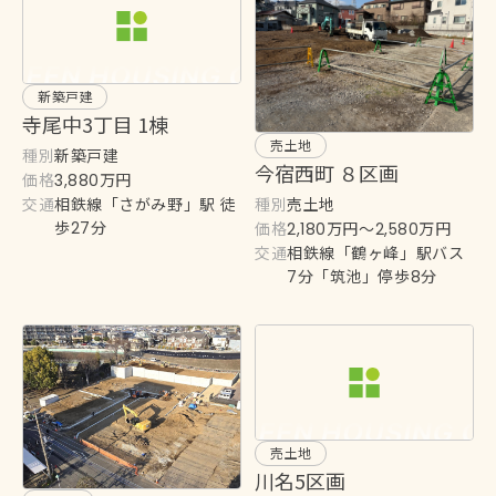
新築戸建
寺尾中3丁目 1棟
売土地
種別
新築戸建
今宿西町 ８区画
価格
3,880万円
交通
種別
相鉄線「さがみ野」駅 徒
売土地
歩27分
価格
2,180万円〜2,580万円
交通
相鉄線「鶴ヶ峰」駅バス
7分「筑池」停歩8分
売土地
川名5区画