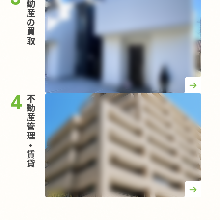
動
産
の
買
取
4
不
動
産
管
理
•
賃
貸