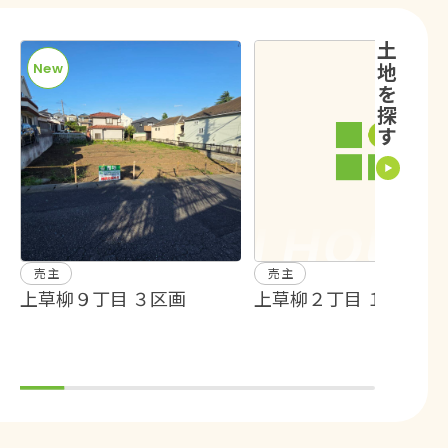
土地を探す
New
売主
売主
上草柳９丁目 ３区画
上草柳２丁目 １区画