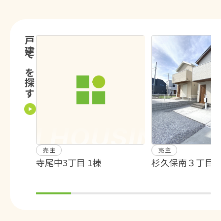
戸建てを探す
売主
売主
寺尾中3丁目 1棟
杉久保南３丁目 