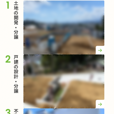
1
土
地
の
開
発
•
分
譲
2
戸
建
の
設
計
•
分
譲
3
不