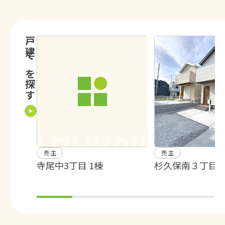
戸建てを探す
売主
売主
寺尾中3丁目 1棟
杉久保南３丁目 