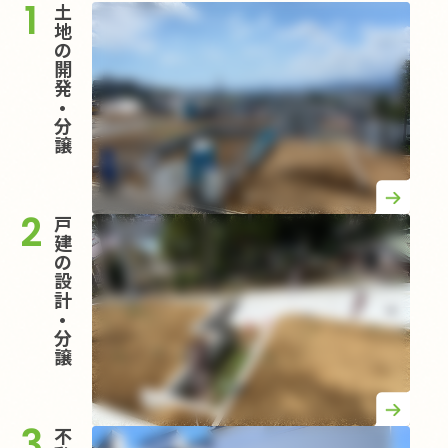
1
土
地
の
開
発
•
分
譲
2
戸
建
の
設
計
•
分
譲
3
不