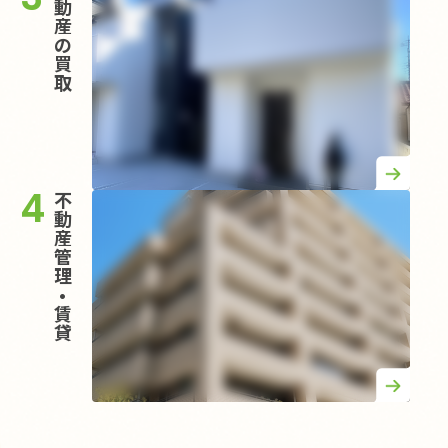
動
産
の
買
取
4
不
動
産
管
理
•
賃
貸