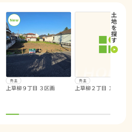
土地を探す
New
売主
売主
上草柳９丁目 ３区画
上草柳２丁目 １区画